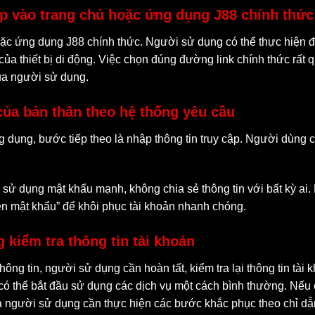
ập vào trang chủ hoặc ứng dụng J88 chính thức
oặc ứng dụng J88 chính thức. Người sử dụng có thể thực hiện đ
ủa thiết bị di động. Việc chọn đúng đường link chính thức rất 
của người sử dụng.
của bản thân theo hệ thống yêu cầu
g dụng, bước tiếp theo là nhập thông tin truy cập. Người dùng 
ử dụng mật khẩu mạnh, không chia sẻ thông tin với bất kỳ ai. 
n mật khẩu” để khôi phục tài khoản nhanh chóng.
 kiểm tra thông tin tài khoản
ông tin, người sử dụng cần hoàn tất, kiểm tra lại thông tin tài 
 có thể bắt đầu sử dụng các dịch vụ một cách bình thường. Nếu
 và người sử dụng cần thực hiện các bước khắc phục theo chỉ dẫ