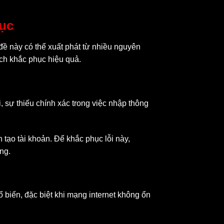
hục
 đề này có thể xuất phát từ nhiều nguyên
ách khắc phục hiệu quả.
i, sự thiếu chính xác trong việc nhập thông
tạo tài khoản. Để khắc phục lỗi này,
ng.
ổ biến, đặc biệt khi mạng internet không ổn