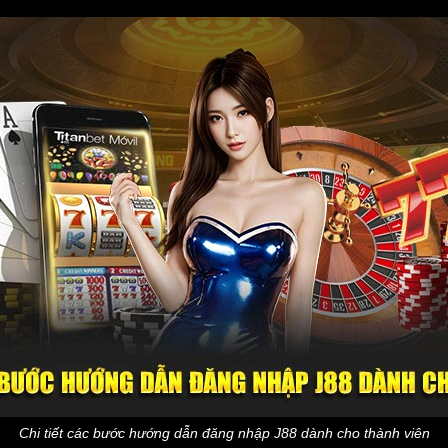
Chi tiết các bước hướng dẫn đăng nhập J88 dành cho thành viên