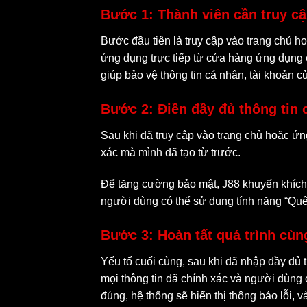
Bước 1: Thành viên cần truy c
Bước đầu tiên là truy cập vào trang chủ h
ứng dụng trực tiếp từ cửa hàng ứng dụng c
giúp bảo vệ thông tin cá nhân, tài khoản 
Bước 2: Điền đầy đủ thông tin 
Sau khi đã truy cập vào trang chủ hoặc ứn
xác mà mình đã tạo từ trước.
Để tăng cường bảo mật, J88 khuyến khích s
người dùng có thể sử dụng tính năng “Quê
Bước 3: Hoàn tất quá trình cùng
Yếu tố cuối cùng, sau khi đã nhập đầy đủ th
mọi thông tin đã chính xác và người dùng
đúng, hệ thống sẽ hiển thị thông báo lỗi,