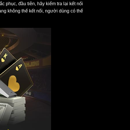
 phục, đầu tiên, hãy kiểm tra lại kết nối
ạng không thể kết nối, người dùng có thể